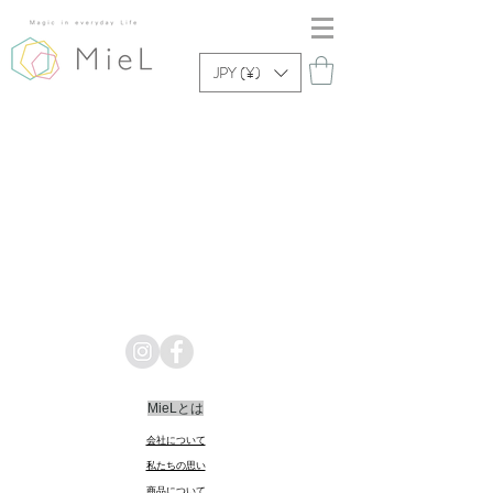
JPY (¥)
MieLとは
会社について
​私たちの思い
商品
に
ついて