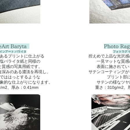
eArt Baryta
Photo Rag
インアート バライタ
フォトラグ 
あるプリントに仕上がる
控えめで上品な光沢感
塩バライタ紙と同様の
一見マットな質感
と質感の写真用紙です。
表面に施されてい
は深みのある濃淡を再現し、
サテンコーティングが
でははっとするような
プリント部
象的な仕上がりになります。
サテンの様なツヤ
g/m2、厚み：0.41mm
重さ：310g/m2、