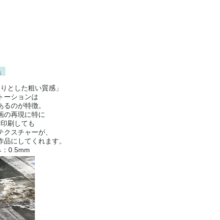
n
くりとした粗い質感」
トーションは
あるのが特徴。
画の再現に特に
を印刷しても
テクスチャーが、
作品にしてくれます。
み：0.5mm