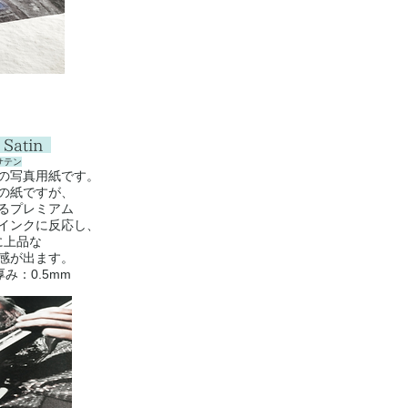
 Satin
サテン
の写真用紙です。
の紙ですが、
るプレミアム
インクに反応し、
に上品な
感が出ます。
厚み：0.5mm