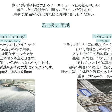
様々な質感や特徴のあるハーネミューレ社の紙の中から
厳選した４種類から用紙をお選びいただけます。
用紙でお悩みの方はお気軽にお問い合わせください。
取り扱い用紙
man Etching
Torcho
ャーマンエッチング
トーション
ベースにした柔らかで
フランス語で「麻の様なざっ
い風合いを持つ用紙。
という意味あいを持つ
る繊細なテクスチャが
マットで粗目の凸凹感が
立体感を際立たせます。
油絵、水彩画、パステル
優しい色合いの滑らかな手触り。
適していますが写真
質感をお求めの方にオススメです。
独特の風合いのある凹凸の
g/m2、厚み：0.5mm
味わい深い立体感と質感のある
重さ：285g/m2、厚