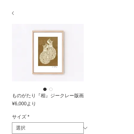
ものがたり『相』ジークレー版画
セ
¥6,000
より
ー
ル
サイズ
*
価
格