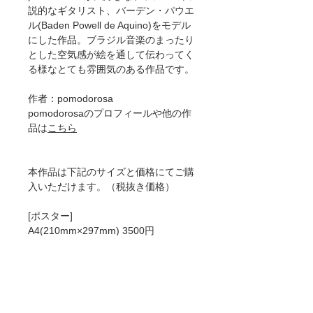
説的なギタリスト、バーデン・パウエ
ル(Baden Powell de Aquino)をモデル
にした作品。ブラジル音楽のまったり
とした空気感が絵を通して伝わってく
る様なとても雰囲気のある作品です。
作者：pomodorosa
pomodorosaのプロフィールや他の作
品は
こちら
本作品は下記のサイズと価格にてご購
入いただけます。（税抜き価格）
[ポスター]
A4(210mm×297mm) 3500円
A3(297mm×420mm) 4600円
A2(420mm×594mm) 6500円
50×70cm 8200円
[ジークレー]