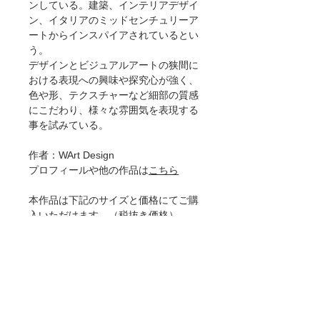
ンしている。建築、インテリアデザイ
ン、イタリアのミッドセンチュリーア
ートからインスパイアされているとい
う。
デザインとビジュアルアートの狭間に
おける表現への興味や探究心が強く、
色や形、テクスチャーなど細部の質感
にこだわり、様々な雰囲気を表現する
事を試みている。
作者：WArt Design
プロフィールや他の作品は
こちら
本作品は下記のサイズと価格にてご購
入いただけます。（税抜き価格）
[ポスター]
30×30cm 4600円
50×50cm 8900円
[ジークレー]
30×30cm 8900円