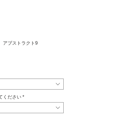
ク アブストラクト9
てください
*