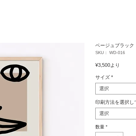
ベージュブラッ
SKU： WD-016
セ
¥3,500
より
ー
ル
サイズ
*
価
選択
格
印刷方法を選択し
選択
数量
*