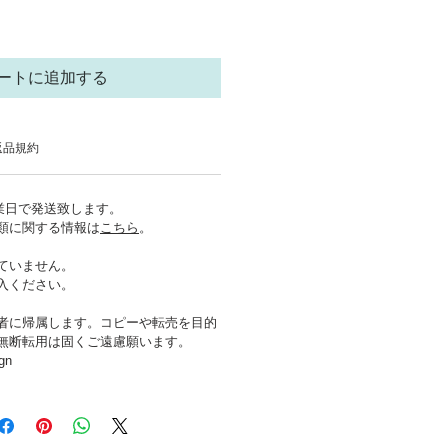
ートに追加する
返品規約
営業日で発送致します。
類に関する情報は
こちら
。
ていません。
入ください。
者に帰属します。コピーや転売を目的
無断転用は固くご遠慮願います。
gn