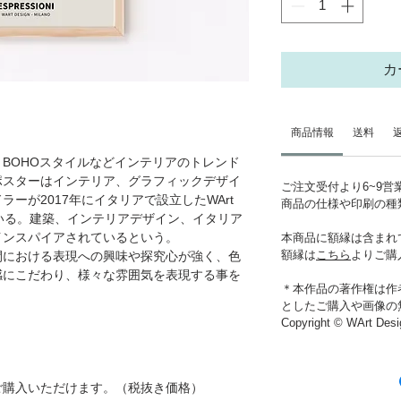
カ
商品情報
送料
BOHOスタイルなどインテリアのトレンド
ポスターはインテリア、グラフィックデザイ
ご注文受付より6~9
ーが2017年にイタリアで設立したWArt
商品の仕様や印刷の種
ている。建築、インテリアデザイン、イタリア
インスパイアされているという。
本商品に額縁は含まれ
額縁は
こちら
よりご購
間における表現への興味や探究心が強く、色
感にこだわり、様々な雰囲気を表現する事を
＊本作品の著作権は作
としたご購入や画像の
Copyright © WArt Desi
ご購入いただけます。（税抜き価格）