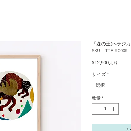
「森の王(ヘラジ
SKU： TTE-RC009
セ
¥12,900
より
ー
ル
サイズ
*
価
選択
格
数量
*
カ