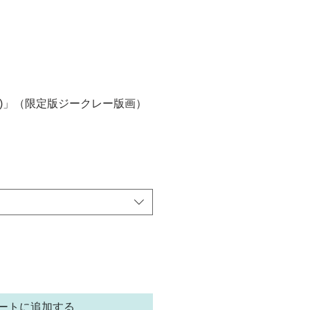
カ)」（限定版ジークレー版画）
ートに追加する