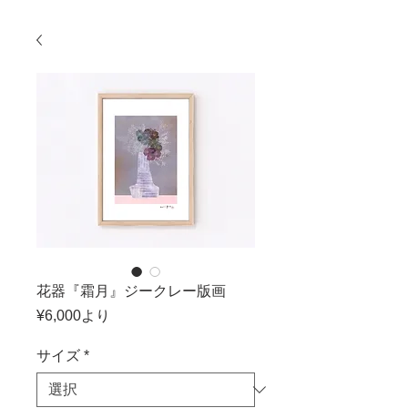
花器『霜月』ジークレー版画
セ
¥6,000
より
ー
ル
サイズ
*
価
格