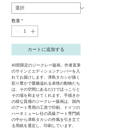
価
格
数量
*
カートに追加する
40部限定のジークレー版画。作者直筆
のサインとエディションナンバーを入
れてお届けします。津島タカシが描く
彩り豊かで愛嬌溢れる表情の動物たち
は、その空間にあるだけでほっこりと
その場を和ませてくれます。手描きか
の様な質感のジークレー版画は、国内
のアート専用の工房で印刷。ドイツの
ハーネミューレ社の高級アート専門紙
の中から津島タカシの作風を引き立て
る用紙を選定し、印刷しています。