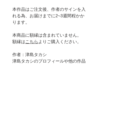
本作品はご注文後、作者のサインを入
れる為、お届けまでに2~3週間程かか
ります。
本商品に額縁は含まれていません。
額縁は
こちら
よりご購入ください。
作者：津島タカシ
津島タカシのプロフィールや他の作品
は
こちら
本作品は下記のサイズと価格にてご購
入いただけます。（税抜き価格）
[ジークレー]
A4(210mm×297mm) 11000円
A3(297mm×420mm) 16900円
ジークレーに関するより詳しい説明は