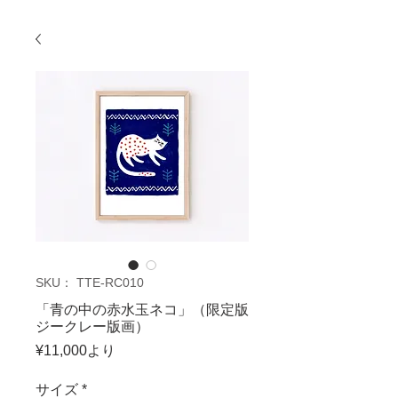
SKU： TTE-RC010
「青の中の赤水玉ネコ」（限定版
ジークレー版画）
セ
¥11,000
より
ー
ル
サイズ
*