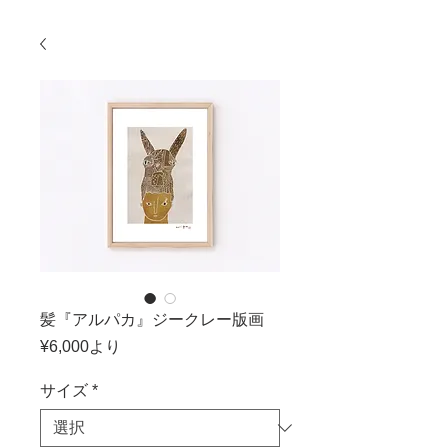
髪『アルパカ』ジークレー版画
セ
¥6,000
より
ー
ル
サイズ
*
価
格