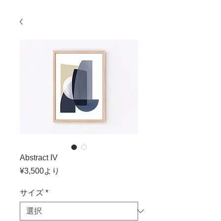
Abstract IV
セ
¥3,500
より
ー
ル
サイズ
*
価
格