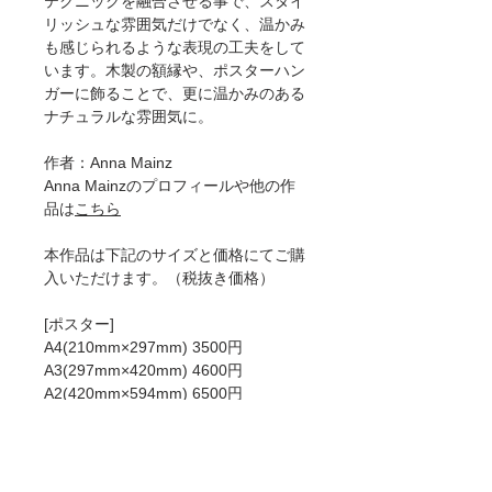
テクニックを融合させる事で、スタイ
リッシュな雰囲気だけでなく、温かみ
も感じられるような表現の工夫をして
います。木製の額縁や、ポスターハン
ガーに飾ることで、更に温かみのある
ナチュラルな雰囲気に。
作者：Anna Mainz
Anna Mainzのプロフィールや他の作
品は
こちら
本作品は下記のサイズと価格にてご購
入いただけます。（税抜き価格）
[ポスター]
A4(210mm×297mm) 3500円
A3(297mm×420mm) 4600円
A2(420mm×594mm) 6500円
50×70cm 8200円
A1(594mm×841mm)8900円
[ジークレー]