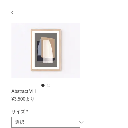
Abstract VIII
セ
¥3,500
より
ー
ル
サイズ
*
価
格