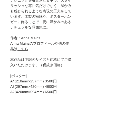
テクニックを融合させる事で、スタイ
リッシュな雰囲気だけでなく、温かみ
も感じられるような表現の工夫をして
います。木製の額縁や、ポスターハン
ガーに飾ることで、更に温かみのある
ナチュラルな雰囲気に。
作者：Anna Mainz
Anna Mainzのプロフィールや他の作
品は
こちら
本作品は下記のサイズと価格にてご購
入いただけます。（税抜き価格）
[ポスター]
A4(210mm×297mm) 3500円
A3(297mm×420mm) 4600円
A2(420mm×594mm) 6500円
50×70cm 8200円
A1(594mm×841mm)8900円
[ジークレー]