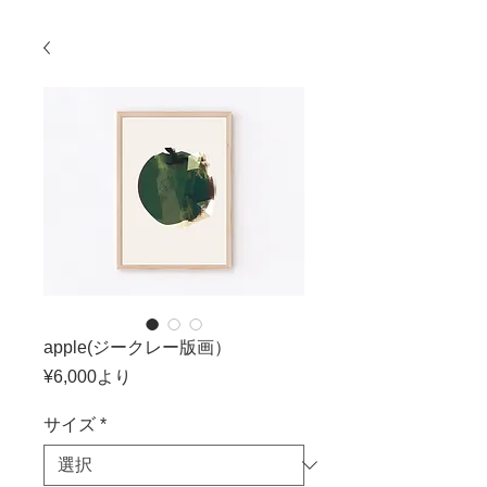
apple(ジークレー版画）
セ
¥6,000
より
ー
ル
サイズ
*
価
格