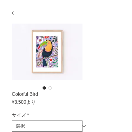
Colorful Bird
セ
¥3,500
より
ー
ル
サイズ
*
価
格