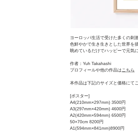
ヨーロッパ生活で受けた多くの刺
色鮮やかで生き生きとした世界を描くYu
眺めているだけでハッピーで元気
作者：Yuh Takahashi
プロフィールや他の作品は
こちら
本作品は下記のサイズと価格にて
[ポスター]
A4(210mm×297mm) 3500円
A3(297mm×420mm) 4600円
A2(420mm×594mm) 6500円
50×70cm 8200円
A1(594mm×841mm)8900円