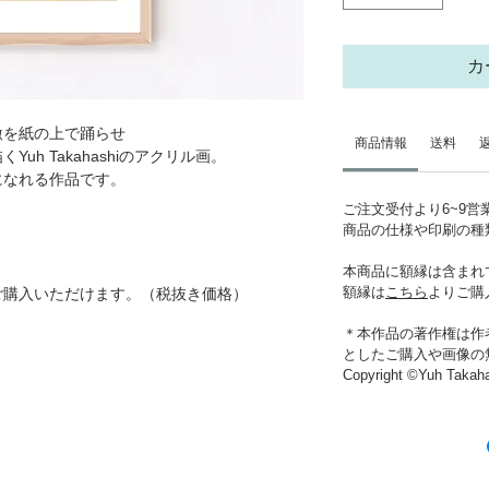
カ
激を紙の上で踊らせ
商品情報
送料
h Takahashiのアクリル画。
になれる作品です。
ご注文受付より6~9
商品の仕様や印刷の種
本商品に額縁は含まれ
額縁は
こちら
よりご購
ご購入いただけます。（税抜き価格）
＊本作品の著作権は作
としたご購入や画像の
Copyright ©Yuh Takah