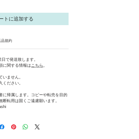
ートに追加する
返品規約
営業日で発送致します。
類に関する情報は
こちら
。
ていません。
入ください。
者に帰属します。コピーや転売を目的
無断転用は固くご遠慮願います。
ashi