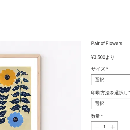
Pair of Flowers
セ
¥3,500
より
ー
ル
サイズ
*
価
選択
格
印刷方法を選択し
選択
数量
*