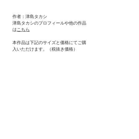
作者：津島タカシ
津島タカシのプロフィールや他の作品
は
こちら
本作品は下記のサイズと価格にてご購
入いただけます。（税抜き価格）
[ジークレー版画]
ドイツのアート専用紙、ハーネミュー
レ社のトーションに印刷
A4(210mm×297mm) 6000円
A3(297mm×420mm) 8900円
A2(420mm×594mm) 12900円
50×70cm 15000円
A1(594mm×841mm) 18900円
本商品に額縁は含まれていません。
額縁は
こちら
よりご購入ください。