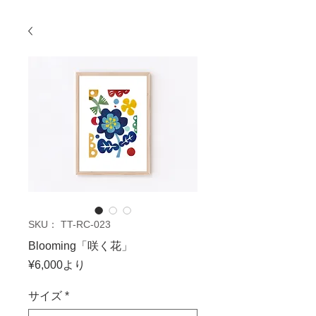
SKU： TT-RC-023
Blooming「咲く花」
セ
¥6,000
より
ー
ル
サイズ
*
価