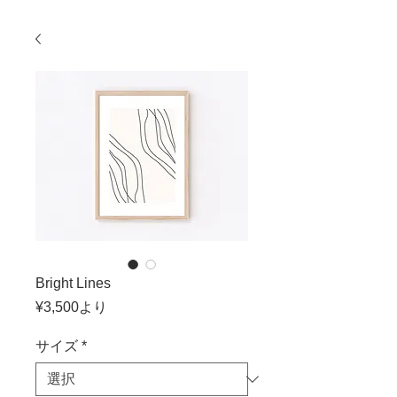
Bright Lines
セ
¥3,500
より
ー
ル
サイズ
*
価
格