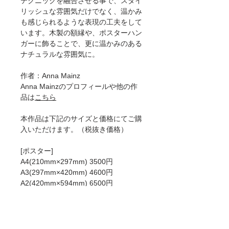
テクニックを融合させる事で、スタイ
リッシュな雰囲気だけでなく、温かみ
も感じられるような表現の工夫をして
います。木製の額縁や、ポスターハン
ガーに飾ることで、更に温かみのある
ナチュラルな雰囲気に。
作者：Anna Mainz
Anna Mainzのプロフィールや他の作
品は
こちら
本作品は下記のサイズと価格にてご購
入いただけます。（税抜き価格）
[ポスター]
A4(210mm×297mm) 3500円
A3(297mm×420mm) 4600円
A2(420mm×594mm) 6500円
50×70cm 8200円
A1(594mm×841mm)8900円
[ジークレー]