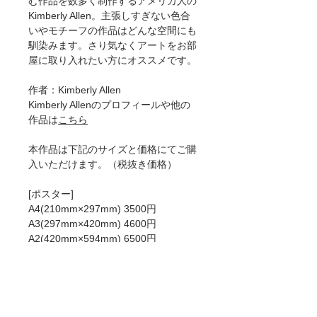
む作品を数多く制作するアメリカ人の
Kimberly Allen。主張しすぎない色合
いやモチーフの作品はどんな空間にも
馴染みます。さり気なくアートをお部
屋に取り入れたい方にオススメです。
作者：Kimberly Allen
Kimberly Allenのプロフィールや他の
作品は
こちら
本作品は下記のサイズと価格にてご購
入いただけます。（税抜き価格）
[ポスター]
A4(210mm×297mm) 3500円
A3(297mm×420mm) 4600円
A2(420mm×594mm) 6500円
50×70cm 8200円
A1(594mm×841mm)8900円
[ジークレー]
A4(210mm×297mm) 6000円