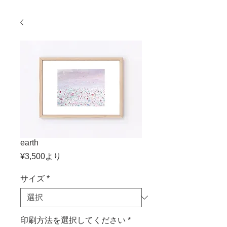
earth
セ
¥3,500
より
ー
ル
サイズ
*
価
格
印刷方法を選択してください
*