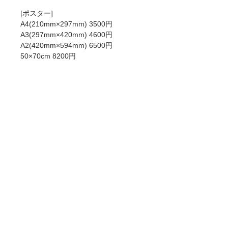
[ポスター]
A4(210mm×297mm) 3500円
A3(297mm×420mm) 4600円
A2(420mm×594mm) 6500円
50×70cm 8200円
[ジークレー]
A4(210mm×297mm) 6000円
A3(297mm×420mm) 8900円
A2(420mm×594mm) 12900円
50×70cm 15000円
ポスターとジークレーの違いについて
は
こちら
をお読みください。
商品情報
ご注文受付より6~9営業日で発送致しま
送料
す。
商品の仕様や印刷の種類に関する情報は