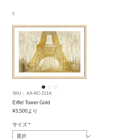
SKU： KA-RC-211A
Eiffel Tower Gold
セ
¥3,500
より
ー
ル
サイズ
*
価
格