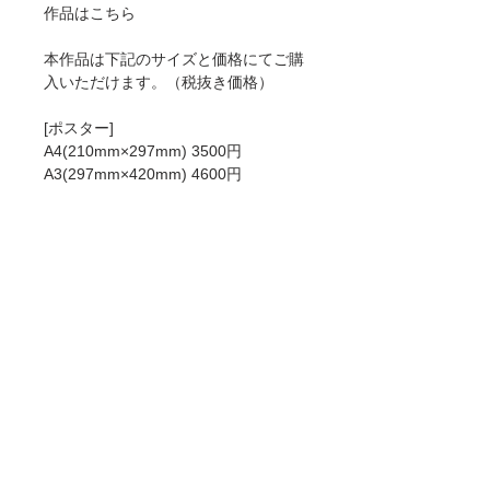
作品はこちら
本作品は下記のサイズと価格にてご購
入いただけます。（税抜き価格）
[ポスター]
A4(210mm×297mm) 3500円
A3(297mm×420mm) 4600円
A2(420mm×594mm) 6500円
[ジークレー]
A4(210mm×297mm) 6000円
A3(297mm×420mm) 8900円
A2(420mm×594mm) 12900円
ポスターとジークレーの違いについて
はこちらをお読みください。
商品情報
ご注文受付より6~9営業日で発送致しま