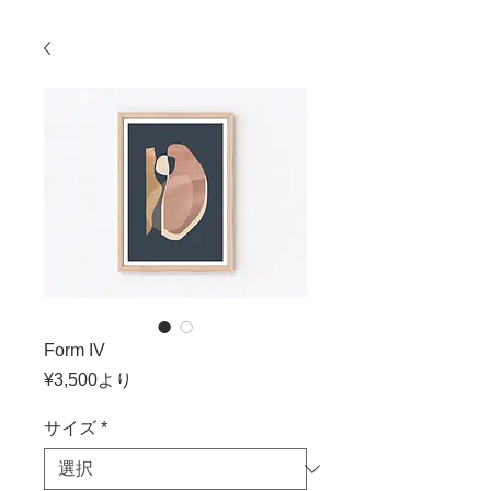
Form IV
セ
¥3,500
より
ー
ル
サイズ
*
価
格