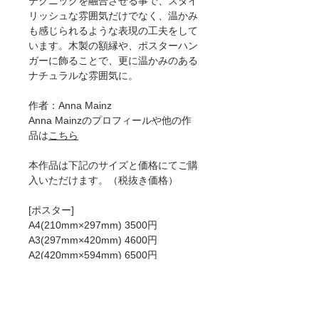
テクニックを融合させる事で、スタイ
リッシュな雰囲気だけでなく、温かみ
も感じられるような表現の工夫をして
います。木製の額縁や、ポスターハン
ガーに飾ることで、更に温かみのある
ナチュラルな雰囲気に。
作者：Anna Mainz
Anna Mainzのプロフィールや他の作
品は
こちら
本作品は下記のサイズと価格にてご購
入いただけます。（税抜き価格）
[ポスター]
A4(210mm×297mm) 3500円
A3(297mm×420mm) 4600円
A2(420mm×594mm) 6500円
50×70cm 8200円
A1(594mm×841mm)8900円
[ジークレー]