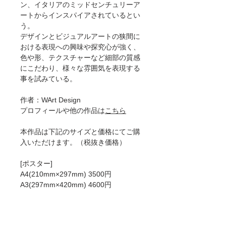
ン、イタリアのミッドセンチュリーア
ートからインスパイアされているとい
う。
デザインとビジュアルアートの狭間に
おける表現への興味や探究心が強く、
色や形、テクスチャーなど細部の質感
にこだわり、様々な雰囲気を表現する
事を試みている。
作者：WArt Design
プロフィールや他の作品は
こちら
本作品は下記のサイズと価格にてご購
入いただけます。（税抜き価格）
[ポスター]
A4(210mm×297mm) 3500円
A3(297mm×420mm) 4600円
A2(420mm×594mm) 6500円
50×70cm 8200円
A1(594mm×841mm)8900円