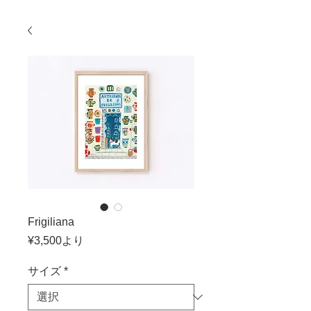
Frigiliana
セ
¥3,500
より
ー
ル
サイズ
*
価
格