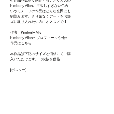
む作品を数多く制作するアメリカ人の
Kimberly Allen。主張しすぎない色合
いやモチーフの作品はどんな空間にも
馴染みます。さり気なくアートをお部
屋に取り入れたい方にオススメです。
作者：Kimberly Allen
Kimberly Allenのプロフィールや他の
作品はこちら
本作品は下記のサイズと価格にてご購
入いただけます。（税抜き価格）
[ポスター]
A4(210mm×297mm) 3500円
A3(297mm×420mm) 4600円
A2(420mm×594mm) 6500円
[ジークレー]
A4(210mm×297mm) 6000円
A3(297mm×420mm) 8900円
A2(420mm×594mm) 12900円