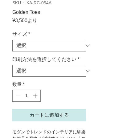
SKU： KA-RC-054A
Golden Toes
セ
¥3,500
より
ー
ル
サイズ
*
価
格
印刷方法を選択してください
*
数量
*
カートに追加する
モダンでトレンドのインテリアに馴染