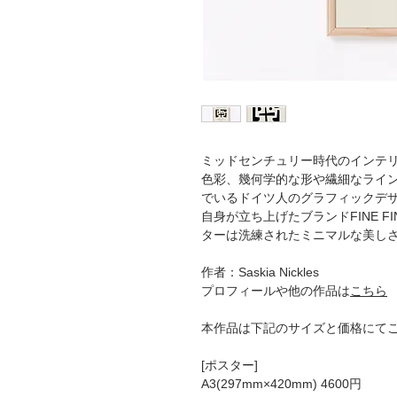
ミッドセンチュリー時代のインテ
色彩、幾何学的な形や繊細なライ
でいるドイツ人のグラフィックデ
自身が立ち上げたブランドFINE F
ターは洗練されたミニマルな美し
作者：Saskia Nickles
プロフィールや他の作品は
こちら
本作品は下記のサイズと価格にて
[ポスター]
A3(297mm×420mm) 4600円