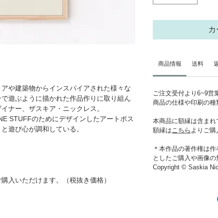
カ
商品情報
送料
リアや建築物からインスパイアされた様々な
ご注文受付より6~9
ンで遊ぶように描かれた作品作りに取り組ん
商品の仕様や印刷の種
ザイナー、ザスキア・ニックレス。
INE STUFFのためにデザインしたアートポス
本商品に額縁は含まれ
さと遊び心が調和している。
額縁は
こちら
よりご購
＊本作品の著作権は作
としたご購入や画像の
Copyright © Saskia Ni
ご購入いただけます。（税抜き価格）