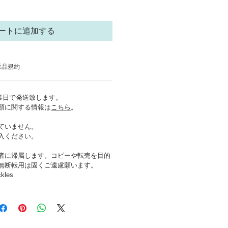
ートに追加する
返品規約
営業日で発送致します。
類に関する情報は
こちら
。
ていません。
入ください。
者に帰属します。コピーや転売を目的
無断転用は固くご遠慮願います。
ckles