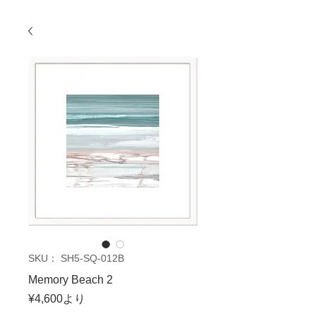
SKU： SH5-SQ-012B
Memory Beach 2
セ
¥4,600
より
ー