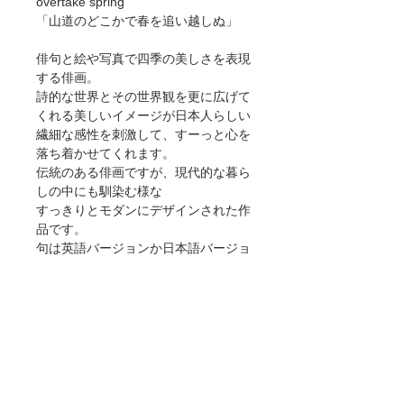
overtake spring"
「山道のどこかで春を追い越しぬ」
俳句と絵や写真で四季の美しさを表現
する俳画。
詩的な世界とその世界観を更に広げて
くれる美しいイメージが日本人らしい
繊細な感性を刺激して、すーっと心を
落ち着かせてくれます。
伝統のある俳画ですが、現代的な暮ら
しの中にも馴染む様な
すっきりとモダンにデザインされた作
品です。
句は英語バージョンか日本語バージョ
ンかでお選びいただけます。
作者：清水 国治
プロフィールや他の作品は
こちら
本作品は下記のサイズと価格にてご購
入いただけます。（税抜き価格）