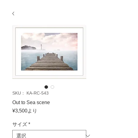
SKU： KA-RC-543
Out to Sea scene
セ
¥3,500
より
ー
ル
サイズ
*
価
格