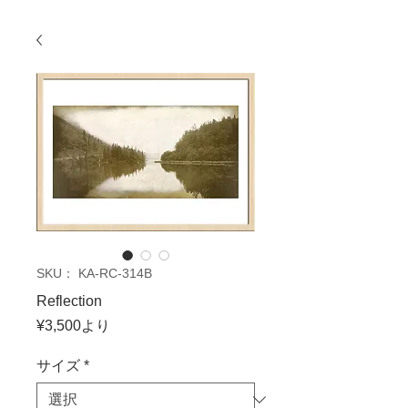
SKU： KA-RC-314B
Reflection
セ
¥3,500
より
ー
ル
サイズ
*
価
格