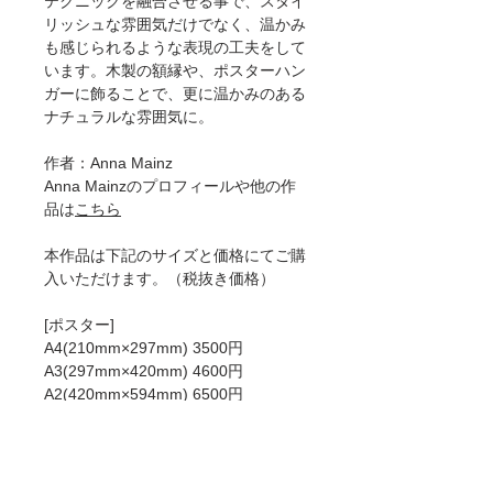
テクニックを融合させる事で、スタイ
リッシュな雰囲気だけでなく、温かみ
も感じられるような表現の工夫をして
います。木製の額縁や、ポスターハン
ガーに飾ることで、更に温かみのある
ナチュラルな雰囲気に。
作者：Anna Mainz
Anna Mainzのプロフィールや他の作
品は
こちら
本作品は下記のサイズと価格にてご購
入いただけます。（税抜き価格）
[ポスター]
A4(210mm×297mm) 3500円
A3(297mm×420mm) 4600円
A2(420mm×594mm) 6500円
50×70cm 8200円
A1(594mm×841mm)8900円
[ジークレー]