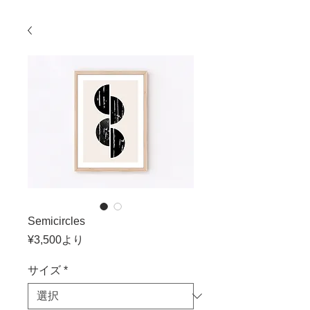
Semicircles
セ
¥3,500
より
ー
ル
サイズ
*
価
格