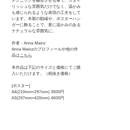
テクニックを融合させる事で、スタイ
リッシュな雰囲気だけでなく、温かみ
も感じられるような表現の工夫をして
います。木製の額縁や、ポスターハン
ガーに飾ることで、更に温かみのある
ナチュラルな雰囲気に。
作者：Anna Mainz
Anna Mainzのプロフィールや他の作
品は
こちら
本作品は下記のサイズと価格にてご購
入いただけます。（税抜き価格）
[ポスター]
A4(210mm×297mm) 3500円
A3(297mm×420mm) 4600円
A2(420mm×594mm) 6500円
50×70cm 8200円
A1(594mm×841mm)8900円
[ジークレー]