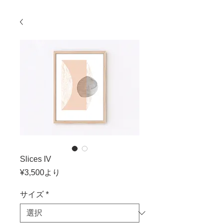
Slices IV
セ
¥3,500
より
ー
ル
サイズ
*
価
格