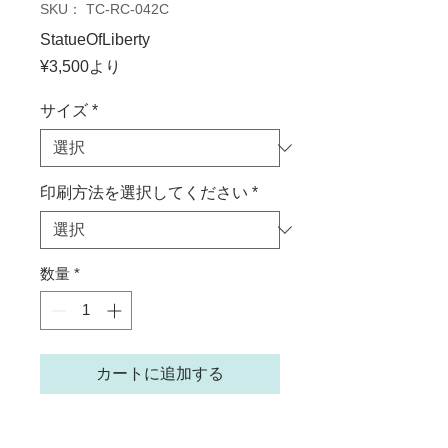
SKU： TC-RC-042C
StatueOfLiberty
セ
¥3,500
より
ー
ル
サイズ
*
価
格
印刷方法を選択してください
*
数量
*
カートに追加する
作者：Tina Carlson