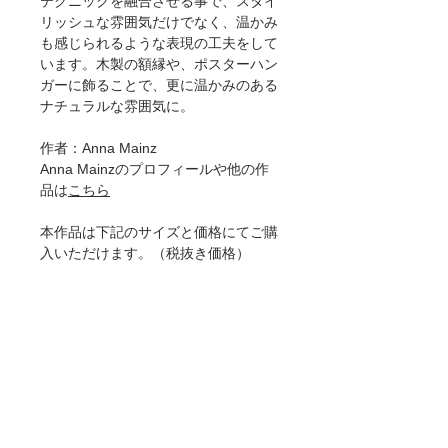
テクニックを融合させる事で、スタイ
リッシュな雰囲気だけでなく、温かみ
も感じられるような表現の工夫をして
います。木製の額縁や、ポスターハン
ガーに飾ることで、更に温かみのある
ナチュラルな雰囲気に。
作者：Anna Mainz
Anna Mainzのプロフィールや他の作
品は
こちら
本作品は下記のサイズと価格にてご購
入いただけます。（税抜き価格）
[ポスター]
A4(210mm×297mm) 3500円
A3(297mm×420mm) 4600円
[ジークレー]
A4(210mm×297mm) 6000円
A3(297mm×420mm) 8900円