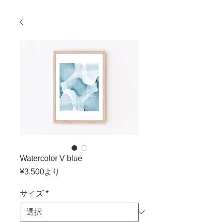
Watercolor V blue
セ
¥3,500
より
ー
ル
サイズ
*
価
格